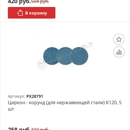
420 руб.
504 руб.
В корзину
Артикул:
PX28791
Циркон - корунд (для нержавеющей стали) К120, 5
шт
258 руб.
310 руб.