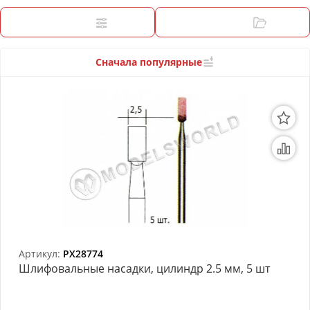
3D Модели
Фильтры
Категории
Модели из бумаги
Аэрографы и компрессоры
Сначала популярные
Инструмент для моделиста
Материалы для моделизма
Литература для моделиста
Готовые модели
Специальные товары
Торговое оборудование
Артикул:
PX28774
Шлифовальные насадки, цилиндр 2.5 мм, 5 шт
Товары для школы
Модульное рабочее место