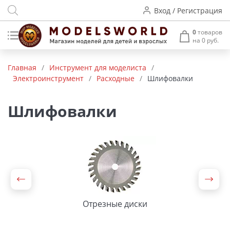
Вход / Регистрация
0
товаров
на 0 руб.
Товары нашего производства
Главная
/
Инструмент для моделиста
/
Электроинструмент
/
Расходные
/
Шлифовалки
Деревянные модели
Радиоуправляемые модели
Шлифовалки
Аккумуляторы и зарядные
устройства
Пластиковые модели
Макет H0 и TT
Отрезные диски
Архитектурные макеты