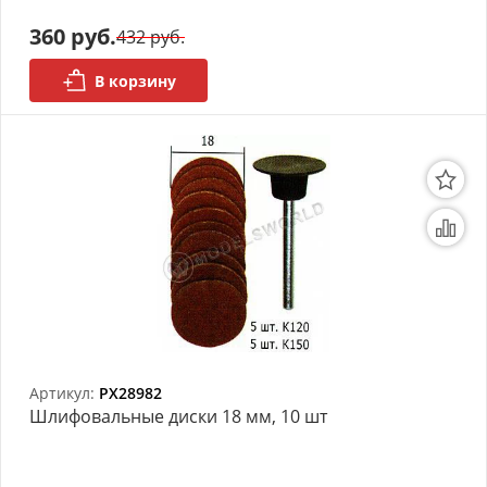
360 руб.
432 руб.
Органайзеры
В корзину
Полки под краску
Рабочая станция
Деревянные ламели
Рейки из ценных пород
Деревянные бруски
Шпон ценных пород
Основания под модели
Артикул:
PX28982
Шлифовальные диски 18 мм, 10 шт
Подставки под миниатюры
Футляры (витрины) для