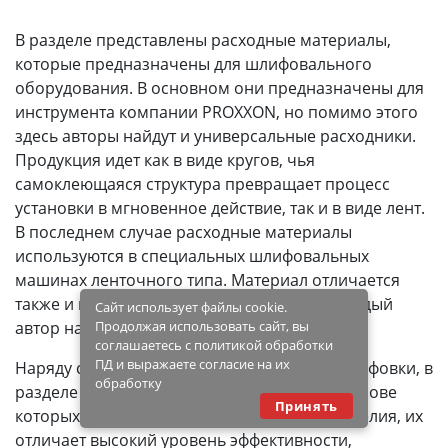
В разделе представлены расходные материалы,
которые предназначены для шлифовального
оборудования. В основном они предназначены для
инструмента компании PROXXON, но помимо этого
здесь авторы найдут и универсальные расходники.
Продукция идет как в виде кругов, чья
самоклеющаяся структура превращает процесс
установки в мгновенное действие, так и в виде лент.
В последнем случае расходные материалы
используются в специальных шлифовальных
машинах ленточного типа. Материал отличается
также и по степени зернистости, так что каждый
Сайт использует файлы cookie.
автор найдет здесь нужный ему вариант.
Продолжая использовать сайт, вы
соглашаетесь с политикой обработки
ПД и выражаете согласие на их
Наряду с расходниками для проведения шлифовки, в
обработку
разделе идут и полировочные насадки, в основе
Принять
которых лежит нейлон. Как и все другие изделия, их
отличает высокий уровень эффективности,