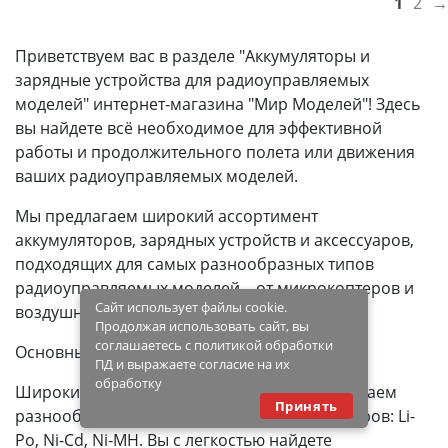
1
2
→
Приветствуем вас в разделе "Аккумуляторы и
зарядные устройства для радиоуправляемых
моделей" интернет-магазина "Мир Моделей"! Здесь
вы найдете всё необходимое для эффективной
работы и продолжительного полета или движения
ваших радиоуправляемых моделей.
Мы предлагаем широкий ассортимент
аккумуляторов, зарядных устройств и аксессуаров,
подходящих для самых разнообразных типов
радиоуправляемых моделей – от микрокоптеров и
Сайт использует файлы cookie.
воздушных змеев до автомобилей и лодок.
Продолжая использовать сайт, вы
соглашаетесь с политикой обработки
Основные преимущества нашего раздела:
ПД и выражаете согласие на их
обработку
Широкий выбор аккумуляторов. Мы предлагаем
Принять
разнообразие ёмкостей и типов аккумуляторов: Li-
Po, Ni-Cd, Ni-MH. Вы с легкостью найдете