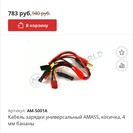
моделей
783 руб.
940 руб.
Деревянные 3D модели
В корзину
Донышки для вязания
Деревянные шкатулки
Инструмент
Нестандартные заготовки
Новогодние изделия
Дерево БАЛЬЗА и
Авиационная фанера
Артикул:
AM-5001A
Модели из ФП смолы
Кабель зарядки универсальный AMASS, косичка, 4
мм бананы
Детские товары