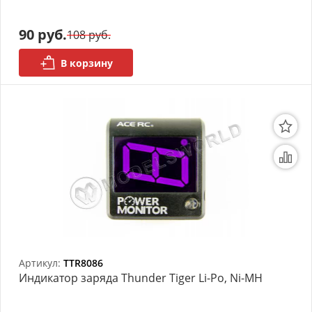
Органайзеры
90 руб.
108 руб.
Полки под краску
В корзину
Рабочая станция
Деревянные ламели
Рейки из ценных пород
Деревянные бруски
Шпон ценных пород
Основания под модели
Артикул:
TTR8086
Подставки под миниатюры
Индикатор заряда Thunder Tiger Li-Po, Ni-MH
Футляры (витрины) для