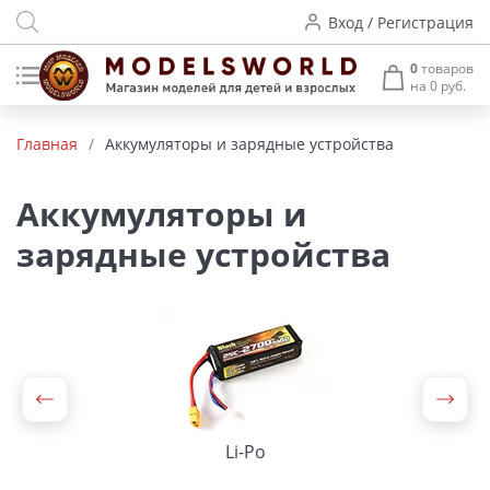
Вход / Регистрация
0
товаров
на 0 руб.
Товары нашего производства
Главная
/
Аккумуляторы и зарядные устройства
Деревянные модели
Аккумуляторы и
Радиоуправляемые модели
зарядные устройства
Аккумуляторы и зарядные
устройства
Пластиковые модели
Макет H0 и TT
Архитектурные макеты
Li-Po