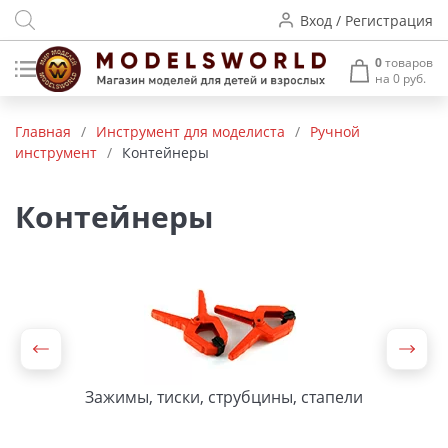
Вход / Регистрация
0
товаров
на 0 руб.
Товары нашего производства
Главная
/
Инструмент для моделиста
/
Ручной
инструмент
/
Контейнеры
Деревянные модели
Радиоуправляемые модели
Контейнеры
Аккумуляторы и зарядные
устройства
Пластиковые модели
Макет H0 и TT
Зажимы, тиски, струбцины, стапели
Архитектурные макеты