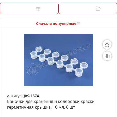
3D Модели
Фильтры
Категории
Модели из бумаги
Аэрографы и компрессоры
Сначала популярные
Инструмент для моделиста
Материалы для моделизма
Литература для моделиста
Готовые модели
Специальные товары
Торговое оборудование
Артикул:
JAS-1574
Баночки для хранения и колеровки краски,
Товары для школы
герметичная крышка, 10 мл, 6 шт
Модульное рабочее место