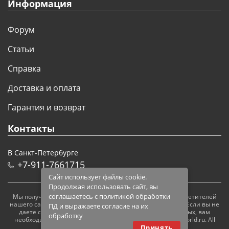
Информация
Форум
Статьи
Справка
Доставка и оплата
Гарантия и возврат
Контакты
В Санкт-Петербурге
+7-911-7661715
Сайт использует файлы cookie.
Продолжая использовать сайт, вы
соглашаетесь с политикой обработки
Мы получаем и обрабатываем персональные данные посетителей
нашего сайта в соответствии с
официальной политикой
. Если вы не
ПД и выражаете согласие на их
даете согласия на обработку своих персональных данных, вам
обработку
необходимо покинуть наш сайт. © 2005 — 2026 modelsworld.ru. All
Принять
rights reserved