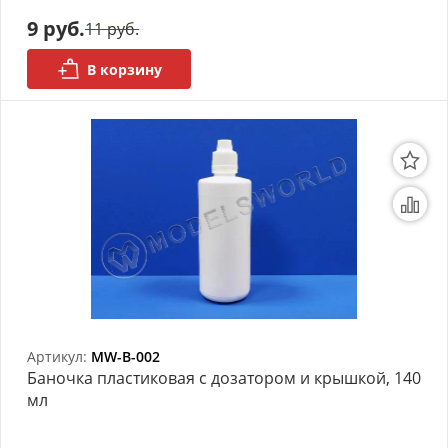
моделей
9 руб.
11 руб.
Деревянные 3D модели
В корзину
Донышки для вязания
Деревянные шкатулки
Инструмент
Нестандартные заготовки
Новогодние изделия
Дерево БАЛЬЗА и
Авиационная фанера
Артикул:
MW-B-002
Баночка пластиковая с дозатором и крышкой, 140
Модели из ФП смолы
мл
Детские товары