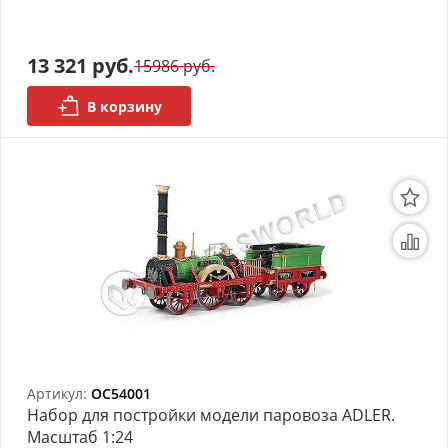
моделей
Деревянные 3D модели
13 321 руб.
15986 руб.
Донышки для вязания
В корзину
Деревянные шкатулки
Инструмент
Нестандартные заготовки
Новогодние изделия
Дерево БАЛЬЗА и
Авиационная фанера
Модели из ФП смолы
Артикул:
OC54001
Набор для постройки модели паровоза ADLER.
Детские товары
Масштаб 1:24