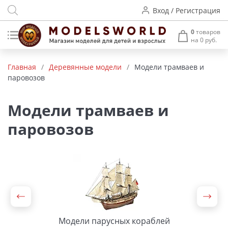
Вход / Регистрация
0
товаров
на 0 руб.
Товары нашего производства
Главная
/
Деревянные модели
/
Модели трамваев и
паровозов
Деревянные модели
Радиоуправляемые модели
Модели трамваев и
паровозов
Аккумуляторы и зарядные
устройства
Пластиковые модели
Макет H0 и TT
Архитектурные макеты
Модели парусных кораблей