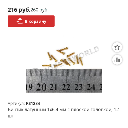
216 руб.
260 руб.
Органайзеры
В корзину
Полки под краску
Рабочая станция
Деревянные ламели
Рейки из ценных пород
Деревянные бруски
Шпон ценных пород
Основания под модели
Артикул:
KS1284
Винтик латунный 1х6.4 мм с плоской головкой, 12
Подставки под миниатюры
шт
Футляры (витрины) для