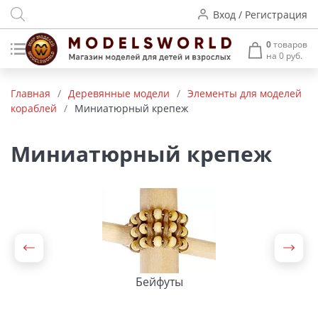
Вход / Регистрация
0
товаров
на 0 руб.
Товары нашего производства
Главная
/
Деревянные модели
/
Элементы для моделей
кораблей
/
Миниатюрный крепеж
Деревянные модели
Радиоуправляемые модели
Миниатюрный крепеж
Аккумуляторы и зарядные
устройства
Пластиковые модели
Макет H0 и TT
Бейфуты
Архитектурные макеты