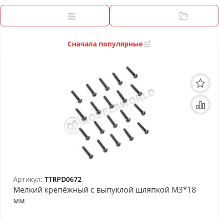
3D Модели
Фильтры
Категории
Модели из бумаги
Аэрографы и компрессоры
Сначала популярные
Инструмент для моделиста
Материалы для моделизма
Литература для моделиста
Готовые модели
Специальные товары
Торговое оборудование
Артикул:
TTRPD0672
Мелкий крепёжный с выпуклой шляпкой М3*18
Товары для школы
мм
Модульное рабочее место