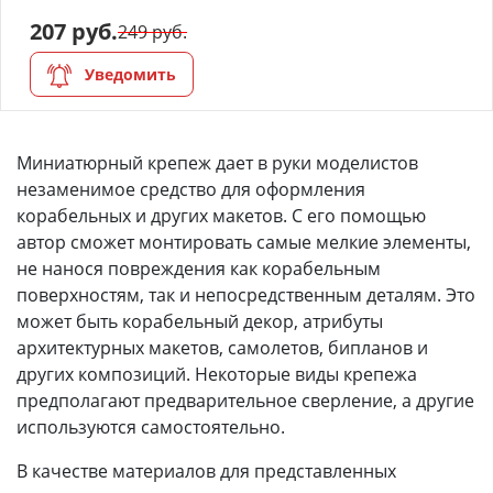
моделей
207 руб.
249 руб.
Деревянные 3D модели
Уведомить
Донышки для вязания
Деревянные шкатулки
Миниатюрный крепеж дает в руки моделистов
незаменимое средство для оформления
Инструмент
корабельных и других макетов. С его помощью
автор сможет монтировать самые мелкие элементы,
Нестандартные заготовки
не нанося повреждения как корабельным
поверхностям, так и непосредственным деталям. Это
Новогодние изделия
может быть корабельный декор, атрибуты
архитектурных макетов, самолетов, бипланов и
Дерево БАЛЬЗА и
других композиций. Некоторые виды крепежа
Авиационная фанера
предполагают предварительное сверление, а другие
Модели из ФП смолы
используются самостоятельно.
В качестве материалов для представленных
Детские товары