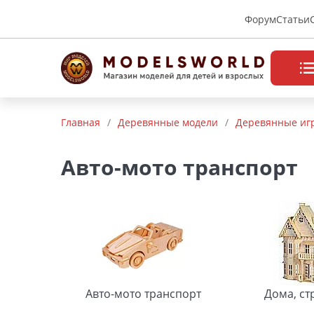
Форум
Статьи
Товары нашего производства
Главная
/
Деревянные модели
/
Деревянные иг
Деревянные модели
Авто-мото транспорт
Радиоуправляемые модели
Аккумуляторы и зарядные
устройства
Пластиковые модели
Макет H0 и TT
Авто-мото транспорт
Дома, ст