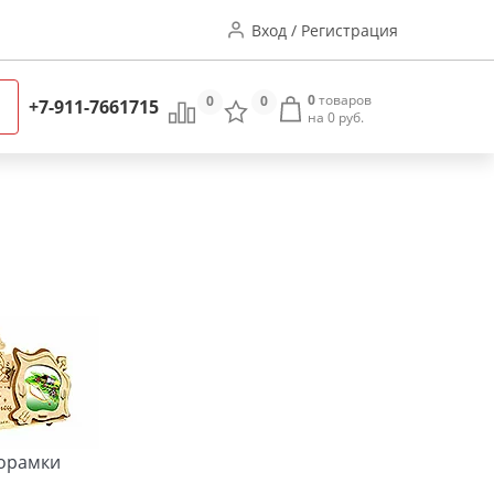
Вход / Регистрация
0
товаров
0
0
+7-911-7661715
на 0 руб.
орамки