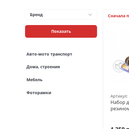
Архитектурные макеты
3D Модели
Бренд
Сначала 
Модели из бумаги
Показать
Аэрографы и компрессоры
Инструмент для моделиста
Авто-мото транспорт
Материалы для моделизма
Дома, строения
Литература для моделиста
Мебель
Готовые модели
Фоторамки
Артикул:
Специальные товары
Набор д
резино
Торговое оборудование
Товары для школы