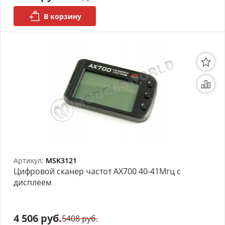
В корзину
Органайзеры
Полки под краску
Рабочая станция
Деревянные ламели
Рейки из ценных пород
Деревянные бруски
Шпон ценных пород
Артикул:
MSK3121
Цифровой сканер частот AX700 40-41Мгц с
Основания под модели
дисплеем
Подставки под миниатюры
4 506 руб.
Футляры (витрины) для
5408 руб.