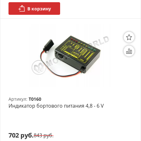
моделей
В корзину
Деревянные 3D модели
Донышки для вязания
Деревянные шкатулки
Инструмент
Нестандартные заготовки
Новогодние изделия
Артикул:
T0160
Дерево БАЛЬЗА и
Индикатор бортового питания 4,8 - 6 V
Авиационная фанера
Модели из ФП смолы
702 руб.
Детские товары
843 руб.