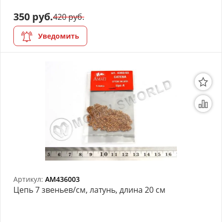
350 руб.
420 руб.
Органайзеры
Уведомить
Полки под краску
Рабочая станция
Деревянные ламели
Рейки из ценных пород
Деревянные бруски
Шпон ценных пород
Основания под модели
Артикул:
AM436003
Цепь 7 звеньев/см, латунь, длина 20 см
Подставки под миниатюры
Футляры (витрины) для