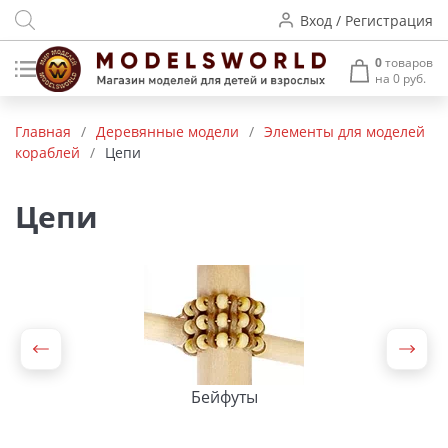
Вход / Регистрация
0
товаров
на 0 руб.
Товары нашего производства
Главная
/
Деревянные модели
/
Элементы для моделей
кораблей
/
Цепи
Деревянные модели
Радиоуправляемые модели
Цепи
Аккумуляторы и зарядные
устройства
Пластиковые модели
Макет H0 и TT
Бейфуты
Архитектурные макеты