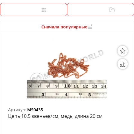
3D Модели
Фильтры
Категории
Модели из бумаги
Аэрографы и компрессоры
Сначала популярные
Инструмент для моделиста
Материалы для моделизма
Литература для моделиста
Готовые модели
Специальные товары
Торговое оборудование
Артикул:
MS0435
Цепь 10,5 звеньев/см, медь, длина 20 см
Товары для школы
Модульное рабочее место