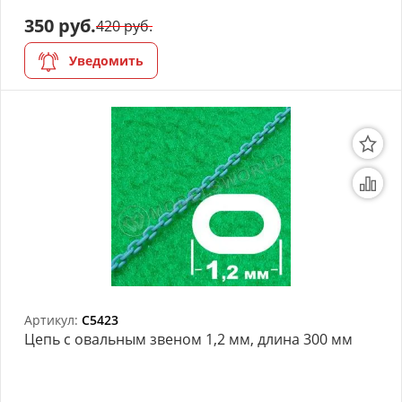
моделей
350 руб.
420 руб.
Деревянные 3D модели
Уведомить
Донышки для вязания
Деревянные шкатулки
Инструмент
Нестандартные заготовки
Новогодние изделия
Дерево БАЛЬЗА и
Авиационная фанера
Артикул:
C5423
Цепь с овальным звеном 1,2 мм, длина 300 мм
Модели из ФП смолы
Детские товары