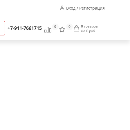
Вход / Регистрация
0
товаров
0
0
+7-911-7661715
на 0 руб.