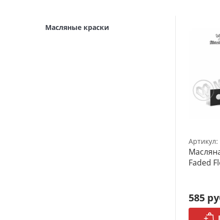
Архитектурные макеты
3D Модели
Масляные краски
Модели из бумаги
Аэрографы и компрессоры
Инструмент для моделиста
Материалы для моделизма
Литература для моделиста
Артикул:
Готовые модели
Масляна
Faded Fl
Специальные товары
Торговое оборудование
585 ру
Товары для школы