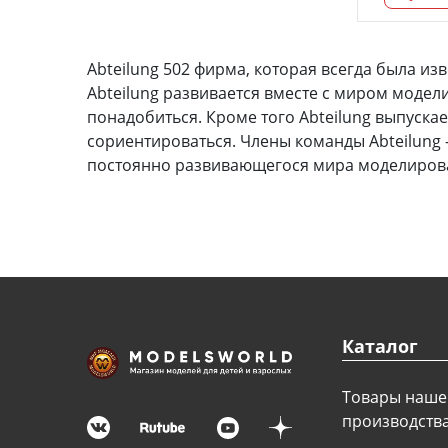
Футляры (витрины) для
моделей
Abteilung 502 фирма, которая всегда была из
Abteilung развивается вместе с миром моде
Деревянные 3D модели
понадобиться. Кроме того Abteilung выпуска
сориентироваться. Члены команды Abteilung 
Донышки для вязания
постоянно развивающегося мира моделиров
Деревянные шкатулки
Инструмент
Нестандартные заготовки
Новогодние изделия
Каталог
Дерево БАЛЬЗА и
Авиационная фанера
Товары наше
производств
Модели из ФП смолы