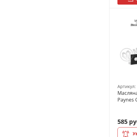
Модульное рабочее место
Органайзеры
Полки под краску
Рабочая станция
Деревянные ламели
Рейки из ценных пород
Артикул:
Деревянные бруски
Масляна
Paynes 
Шпон ценных пород
Основания под модели
585 ру
Подставки под миниатюры
У