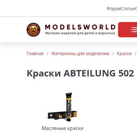
Форум
Статьи
Товары нашего производства
Главная
/
Материалы для моделизма
/
Краски
/
Деревянные модели
Краски ABTEILUNG 502
Радиоуправляемые модели
Аккумуляторы и зарядные
устройства
Пластиковые модели
Макет H0 и TT
Масляные краски