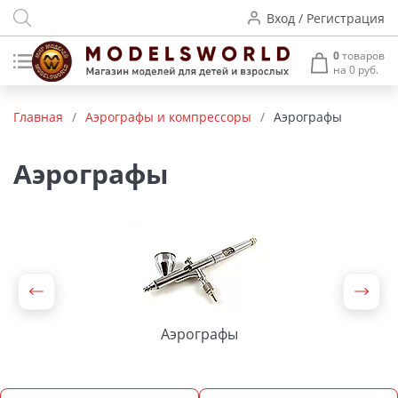
Вход / Регистрация
0
товаров
на 0 руб.
Товары нашего производства
Главная
/
Аэрографы и компрессоры
/
Аэрографы
Деревянные модели
Аэрографы
Радиоуправляемые модели
Аккумуляторы и зарядные
устройства
Пластиковые модели
Макет H0 и TT
Аэрографы
Архитектурные макеты