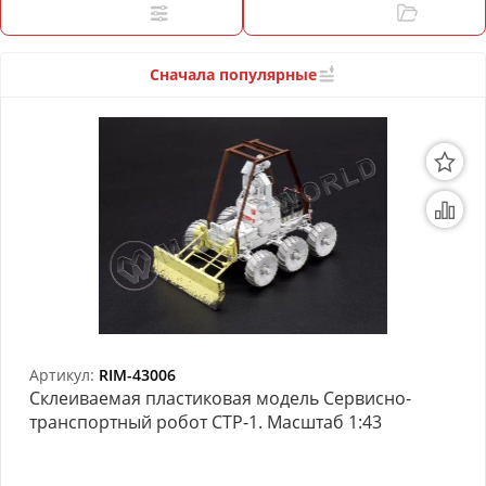
3D Модели
Фильтры
Категории
Модели из бумаги
Сначала популярные
Аэрографы и компрессоры
Инструмент для моделиста
Материалы для моделизма
Литература для моделиста
Готовые модели
Специальные товары
Артикул:
RIM-43006
Торговое оборудование
Склеиваемая пластиковая модель Сервисно-
транспортный робот СТР-1. Масштаб 1:43
Товары для школы
Модульное рабочее место