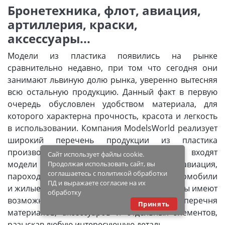
Бронетехника, флот, авиация,
артиллерия, краски,
аксессуары...
Модели из пластика появились на рынке
сравнительно недавно, при том что сегодня они
занимают львиную долю рынка, уверенно вытесняя
всю остальную продукцию. Данный факт в первую
очередь обусловлен удобством материала, для
которого характерна прочность, красота и легкость
в использовании. Компания ModelsWorld реализует
широкий перечень продукции из пластика
производства более десятка стран, куда входят
Сайт использует файлы cookie.
модели танков и другой боевой техники, авиация,
Продолжая использовать сайт, вы
соглашаетесь с политикой обработки
пароходы и парусные корабли, а также автомобили
ПД и выражаете согласие на их
и жилые объекты. Кроме этого, наши клиенты имеют
обработку
возможность выбора из огромного перечня
Принять
материалов, аксессуаров и отдельных элементов,
разыскав любую интересующую деталь.