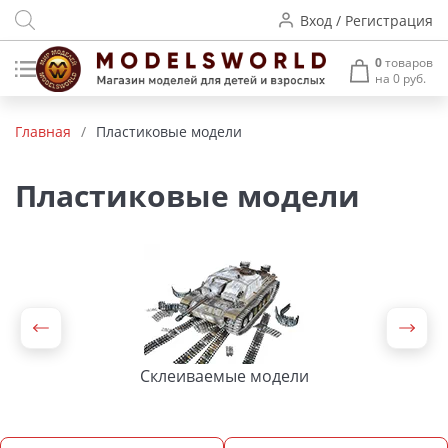
Вход / Регистрация
0
товаров
на 0 руб.
Товары нашего производства
Главная
/
Пластиковые модели
Деревянные модели
Пластиковые модели
Радиоуправляемые модели
Аккумуляторы и зарядные
устройства
Пластиковые модели
Макет H0 и TT
Склеиваемые модели
Архитектурные макеты