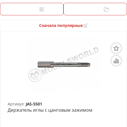
3D Модели
Фильтры
Категории
Модели из бумаги
Аэрографы и компрессоры
Сначала популярные
Инструмент для моделиста
Материалы для моделизма
Литература для моделиста
Готовые модели
Специальные товары
Торговое оборудование
Артикул:
JAS-5501
Держатель иглы с цанговым зажимом
Товары для школы
Модульное рабочее место