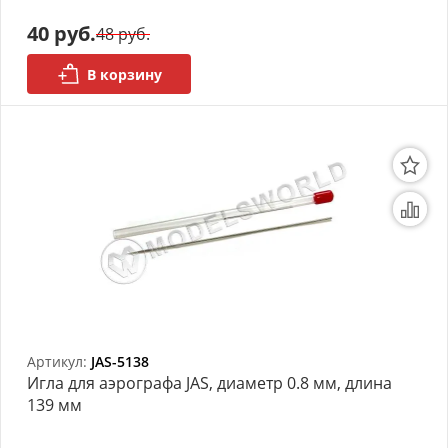
40 руб.
48 руб.
Органайзеры
В корзину
Полки под краску
Рабочая станция
Деревянные ламели
Рейки из ценных пород
Деревянные бруски
Шпон ценных пород
Основания под модели
Артикул:
JAS-5138
Игла для аэрографа JAS, диаметр 0.8 мм, длина
Подставки под миниатюры
139 мм
Футляры (витрины) для