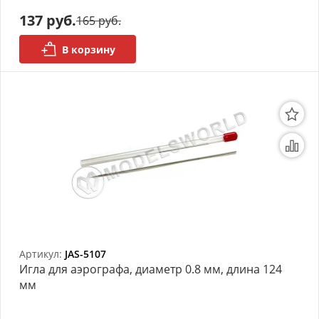
моделей
137 руб.
165 руб.
Деревянные 3D модели
В корзину
Донышки для вязания
Деревянные шкатулки
Инструмент
Нестандартные заготовки
Новогодние изделия
Дерево БАЛЬЗА и
Авиационная фанера
Артикул:
JAS-5107
Игла для аэрографа, диаметр 0.8 мм, длина 124
Модели из ФП смолы
мм
Детские товары