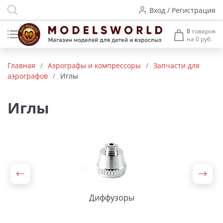
Вход / Регистрация
0
товаров
на 0 руб.
Товары нашего производства
Главная
/
Аэрографы и компрессоры
/
Запчасти для
аэрографов
/
Иглы
Деревянные модели
Радиоуправляемые модели
Иглы
Аккумуляторы и зарядные
устройства
Пластиковые модели
Макет H0 и TT
Диффузоры
Архитектурные макеты