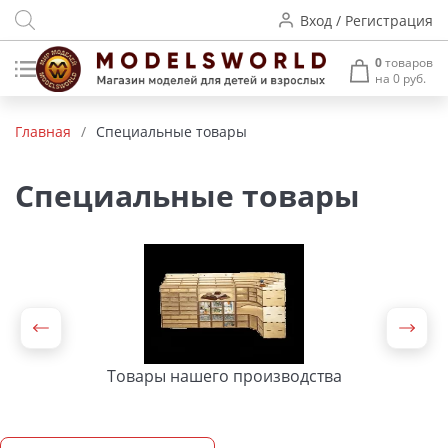
Вход / Регистрация
0
товаров
на 0 руб.
Товары нашего производства
Главная
/
Специальные товары
Деревянные модели
Специальные товары
Радиоуправляемые модели
Аккумуляторы и зарядные
устройства
Пластиковые модели
Макет H0 и TT
Товары нашего производства
Архитектурные макеты