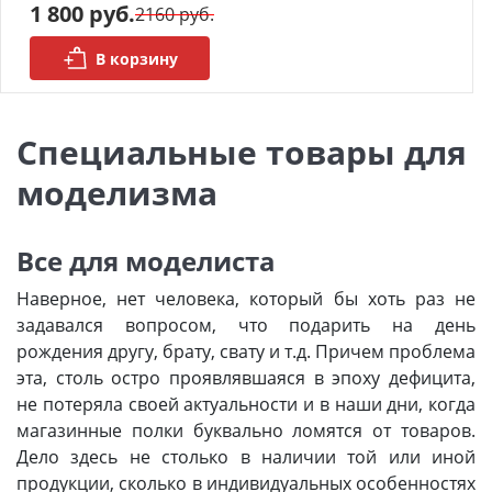
1 800 руб.
2160 руб.
Органайзеры
В корзину
Полки под краску
Рабочая станция
Специальные товары для
моделизма
Деревянные ламели
Рейки из ценных пород
Все для моделиста
Деревянные бруски
Наверное, нет человека, который бы хоть раз не
задавался вопросом, что подарить на день
Шпон ценных пород
рождения другу, брату, свату и т.д. Причем проблема
эта, столь остро проявлявшаяся в эпоху дефицита,
Основания под модели
не потеряла своей актуальности и в наши дни, когда
Подставки под миниатюры
магазинные полки буквально ломятся от товаров.
Дело здесь не столько в наличии той или иной
Футляры (витрины) для
продукции, сколько в индивидуальных особенностях