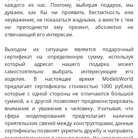
моделей
каждого из нас. Поэтому, выбирая подарок, мы
думаем, как бы ни проявить бестактность или
Деревянные 3D модели
неуважение, не показаться жадными, а вместе с тем
ни преподнести ему презент, абсолютно не
Донышки для вязания
отвечающий его интересам.
Деревянные шкатулки
Выходом из ситуации является подарочный
сертификат на определенную сумму, используя
Инструмент
который адресат нашего подарка может
Нестандартные заготовки
самостоятельно выбрать интересующее его
изделие. В настоящее время ModelsWorld
Новогодние изделия
предлагает сертификаты стоимостью 1000 рублей,
которые с одной стороны не отличаются большой
Дерево БАЛЬЗА и
суммой, а с другой позволяют продемонстрировать
Авиационная фанера
внимание и уважение к человеку. Учитывая, что
сфера моделирования предполагает наличие
Модели из ФП смолы
приятельских связей между конструкторами, данные
сертификаты позволят укрепить дружбу и направить
Детские товары