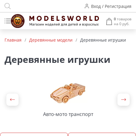
Вход / Регистрация
0
товаров
на 0 руб.
Товары нашего производства
Главная
/
Деревянные модели
/
Деревянные игрушки
Деревянные модели
Деревянные игрушки
Радиоуправляемые модели
Аккумуляторы и зарядные
устройства
Пластиковые модели
Макет H0 и TT
Авто-мото транспорт
Архитектурные макеты