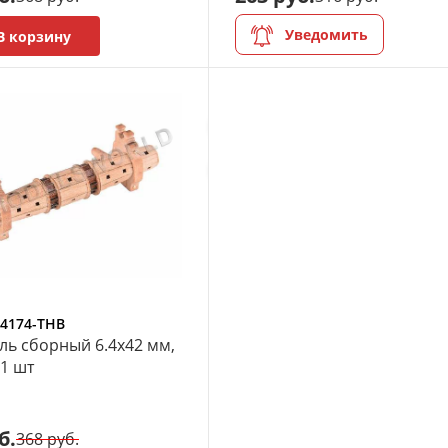
Уведомить
В корзину
4174-THB
ь сборный 6.4х42 мм,
 1 шт
б.
368 руб.