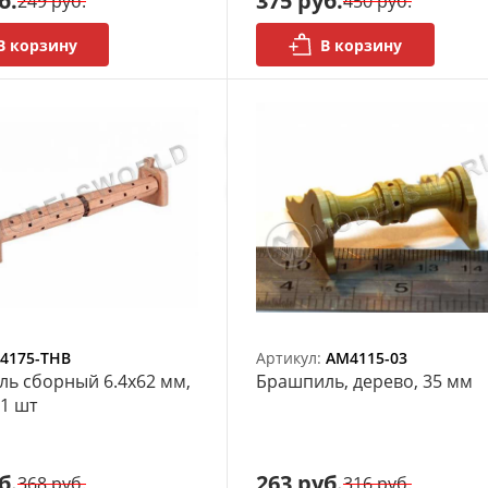
б.
375 руб.
249 руб.
450 руб.
В корзину
В корзину
4175-THB
Артикул:
AM4115-03
ь сборный 6.4х62 мм,
Брашпиль, дерево, 35 мм
 1 шт
б.
263 руб.
368 руб.
316 руб.