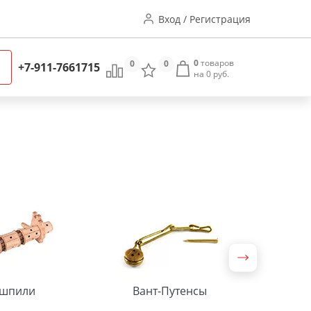
Вход / Регистрация
0
товаров
0
0
+7-911-7661715
на 0 руб.
шпили
Вант-Путенсы