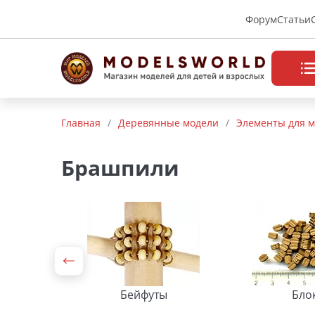
Форум
Статьи
Товары нашего производства
Главная
/
Деревянные модели
/
Элементы для м
Деревянные модели
Брашпили
Радиоуправляемые модели
Аккумуляторы и зарядные
устройства
Пластиковые модели
Макет H0 и TT
Бейфуты
Бло