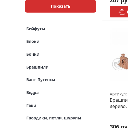
207 ру
Показать
Модульное рабочее место
Органайзеры
Бейфуты
Полки под краску
Блоки
Рабочая станция
Бочки
Деревянные ламели
Брашпили
Рейки из ценных пород
Вант-Путенсы
Деревянные бруски
Ведра
Артикул:
Шпон ценных пород
Брашпил
Гаки
дерево,
Основания под модели
Гвоздики, петли, шурупы
Подставки под миниатюры
306 ру