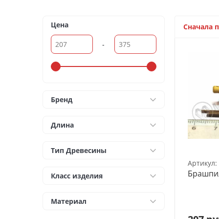
Архитектурные макеты
3D Модели
Цена
Сначала 
Модели из бумаги
-
Аэрографы и компрессоры
Инструмент для моделиста
Бренд
Материалы для моделизма
Длина
Литература для моделиста
Тип Древесины
Готовые модели
Артикул:
Специальные товары
Брашпил
Класс изделия
Торговое оборудование
Материал
Товары для школы