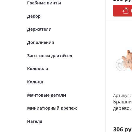
Гребные винты
Футляры (витрины) для
моделей
Декор
Деревянные 3D модели
Держатели
Донышки для вязания
Дополнения
Деревянные шкатулки
Заготовки для вёсел
Инструмент
Колокола
Нестандартные заготовки
Кольца
Новогодние изделия
Мачтовые детали
Артикул:
Брашпил
Дерево БАЛЬЗА и
дерево,
Миниатюрный крепеж
Авиационная фанера
Нагеля
Модели из ФП смолы
306 ру