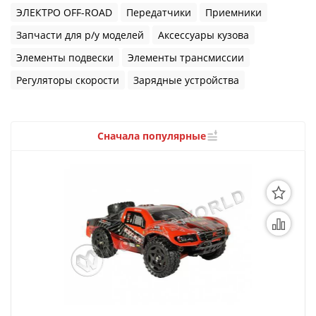
3D Модели
ЭЛЕКТРО OFF-ROAD
Передатчики
Приемники
Модели из бумаги
Запчасти для р/у моделей
Аксессуары кузова
Элементы подвески
Элементы трансмиссии
Аэрографы и компрессоры
Регуляторы скорости
Зарядные устройства
Инструмент для моделиста
Материалы для моделизма
Сначала популярные
Литература для моделиста
Готовые модели
Специальные товары
Торговое оборудование
Товары для школы
Модульное рабочее место