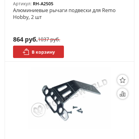
Артикул:
RH-A2505
АРХИВ
Алюминиевые рычаги подвески для Remo
Hobby, 2 шт
864 руб.
1037 руб.
В корзину