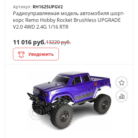
Артикул:
RH1625UPGV2
Органайзеры
Радиоуправляемая модель автомобиля шорт-
корс Remo Hobby Rocket Brushless UPGRADE
Полки под краску
V2.0 4WD 2.4G 1/16 RTR
Рабочая станция
11 016 руб.
13220 руб.
Деревянные ламели
Уведомить
Рейки из ценных пород
Деревянные бруски
Шпон ценных пород
Основания под модели
Подставки под миниатюры
Футляры (витрины) для