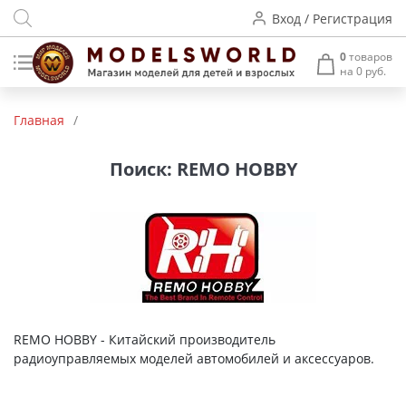
Вход / Регистрация
0
товаров
на 0 руб.
Товары нашего производства
Главная
/
Деревянные модели
Поиск: REMO HOBBY
Радиоуправляемые модели
Аккумуляторы и зарядные
устройства
Пластиковые модели
Макет H0 и TT
REMO HOBBY - Китайский производитель
радиоуправляемых моделей автомобилей и аксессуаров.
Архитектурные макеты