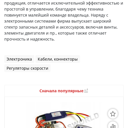
3D Модели
продукция, отличается исключительной эффективностью и
простотой в управлении, благодаря чему техника
Модели из бумаги
повинуется малейшей команде владельца. Наряду с
электронными системами фирма выпускает широкий
Аэрографы и компрессоры
спектр запасных деталей и аксессуаров, включая винты,
элементы двигателя и пр., которые также отличает
Инструмент для моделиста
прочность и надежность.
Материалы для моделизма
Электроника
Кабели, коннекторы
Литература для моделиста
Регуляторы скорости
Готовые модели
Специальные товары
Сначала популярные
Торговое оборудование
Товары для школы
Модульное рабочее место