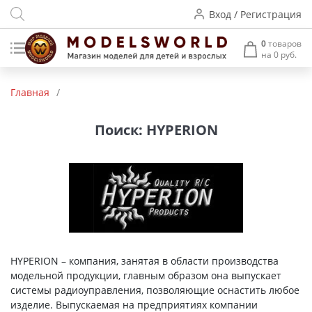
Вход / Регистрация
0
товаров
на 0 руб.
Товары нашего производства
Главная
/
Деревянные модели
Поиск: HYPERION
Радиоуправляемые модели
Аккумуляторы и зарядные
устройства
Пластиковые модели
Макет H0 и TT
HYPERION – компания, занятая в области производства
модельной продукции, главным образом она выпускает
Архитектурные макеты
системы радиоуправления, позволяющие оснастить любое
изделие. Выпускаемая на предприятиях компании