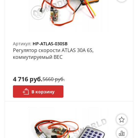
моделей
Деревянные 3D модели
Донышки для вязания
Деревянные шкатулки
Артикул:
HP-ATLAS-030SB
Регулятор скорости ATLAS 30A 6S,
коммутируемый ВЕС
Инструмент
Нестандартные заготовки
4 716 руб.
5660 руб.
Новогодние изделия
В корзину
Дерево БАЛЬЗА и
Авиационная фанера
Модели из ФП смолы
Детские товары