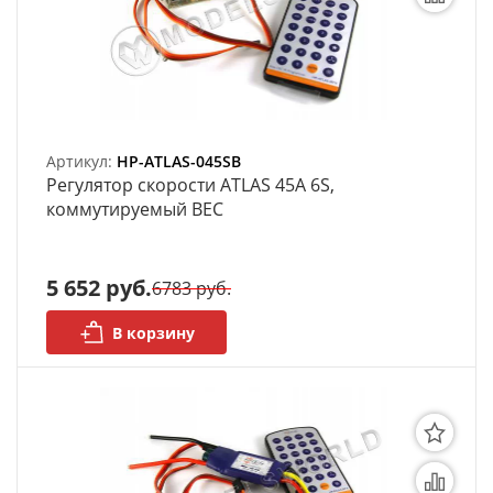
Органайзеры
Полки под краску
Рабочая станция
Артикул:
HP-ATLAS-045SB
Регулятор скорости ATLAS 45A 6S,
Деревянные ламели
коммутируемый ВЕС
Рейки из ценных пород
Деревянные бруски
5 652 руб.
6783 руб.
Шпон ценных пород
В корзину
Основания под модели
Подставки под миниатюры
Футляры (витрины) для