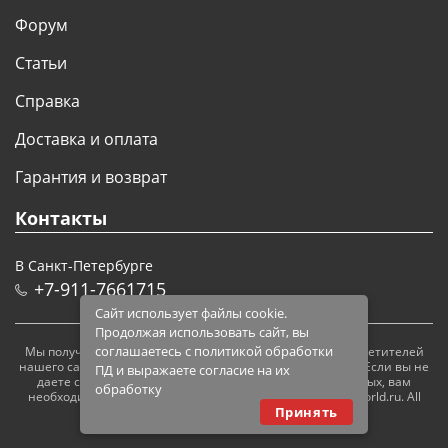
Форум
Статьи
Справка
Доставка и оплата
Гарантия и возврат
Контакты
В Санкт-Петербурге
+7-911-7661715
Сайт использует файлы cookie.
Продолжая использовать сайт, вы
соглашаетесь с политикой обработки
Мы получаем и обрабатываем персональные данные посетителей
нашего сайта в соответствии с
официальной политикой
. Если вы не
ПД и выражаете согласие на их
даете согласия на обработку своих персональных данных, вам
обработку
необходимо покинуть наш сайт. © 2005 — 2026 modelsworld.ru. All
Принять
rights reserved